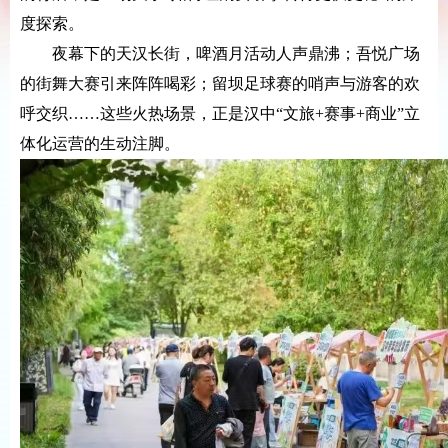
度探索。
夜幕下的天汉长街，啤酒月活动人声鼎沸；吾悦广场
的街舞大赛引来阵阵喝彩；留坝足球赛的哨声与游客的欢
呼交织……这些火热场景，正是汉中“文旅+赛事+商业”立
体化运营的生动注脚。